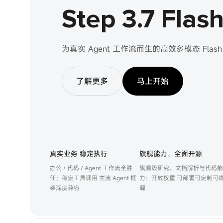
Step 3.7 Flas
为真实 Agent 工作流而生的高效多模态 Fla
了解更多
马上开始
真实业务 稳定执行
旗舰能力，全面开源
办公 / 代码 / Agent 工作流全胜
旗舰级研究、文档解析与代码能
任；稳定工具调用 主流 Agent 框
力；开放权重 可部署可定制可
架深度兼容
调