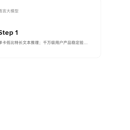
语言大模型
Step 1
单卡低比特长文本推理；千万级用户产品稳定验证；高效多轮指令跟随能力