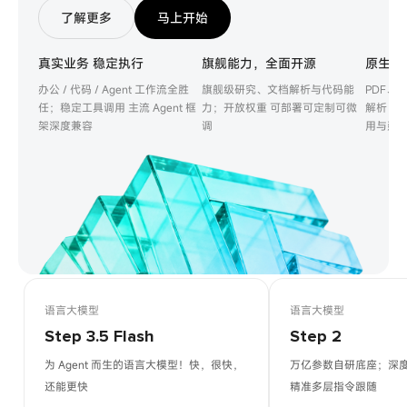
了解更多
马上开始
真实业务 稳定执行
旗舰能力，全面开源
原生多
办公 / 代码 / Agent 工作流全胜
旗舰级研究、文档解析与代码能
PDF、
任；稳定工具调用 主流 Agent 框
力；开放权重 可部署可定制可微
解析；无
架深度兼容
调
用与延
语言大模型
语言大模型
Step 3.5 Flash
Step 2
为 Agent 而生的语言大模型！快，很快，
万亿参数自研底座；深
还能更快
精准多层指令跟随