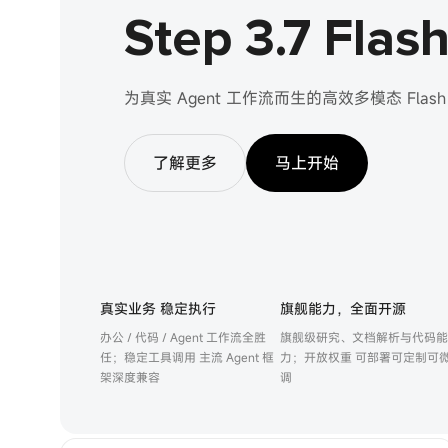
Step 3.7 Flas
为真实 Agent 工作流而生的高效多模态 Fla
了解更多
马上开始
真实业务 稳定执行
旗舰能力，全面开源
办公 / 代码 / Agent 工作流全胜
旗舰级研究、文档解析与代码能
任；稳定工具调用 主流 Agent 框
力；开放权重 可部署可定制可
架深度兼容
调