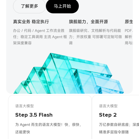
了解更多
马上开始
真实业务 稳定执行
旗舰能力，全面开源
原生多
办公 / 代码 / Agent 工作流全胜
旗舰级研究、文档解析与代码能
PDF、
任；稳定工具调用 主流 Agent 框
力；开放权重 可部署可定制可微
解析；无
架深度兼容
调
用与延
语言大模型
语言大模型
Step 3.5 Flash
Step 2
为 Agent 而生的语言大模型！快，很快，
万亿参数自研底座；深
还能更快
精准多层指令跟随