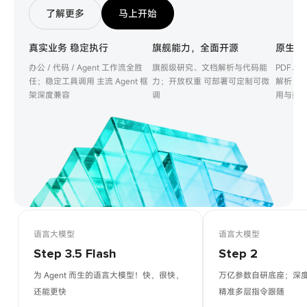
了解更多
马上开始
真实业务 稳定执行
旗舰能力，全面开源
原生多
办公 / 代码 / Agent 工作流全胜
旗舰级研究、文档解析与代码能
PDF、
任；稳定工具调用 主流 Agent 框
力；开放权重 可部署可定制可微
解析；无
架深度兼容
调
用与延
语言大模型
语言大模型
Step 3.5 Flash
Step 2
为 Agent 而生的语言大模型！快，很快，
万亿参数自研底座；深
还能更快
精准多层指令跟随