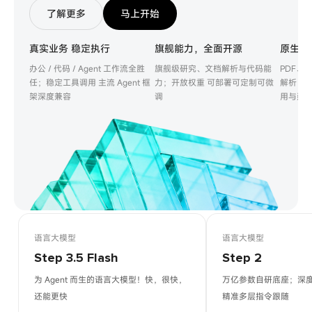
了解更多
马上开始
真实业务 稳定执行
旗舰能力，全面开源
原生多
办公 / 代码 / Agent 工作流全胜
旗舰级研究、文档解析与代码能
PDF、
任；稳定工具调用 主流 Agent 框
力；开放权重 可部署可定制可微
解析；无
架深度兼容
调
用与延
语言大模型
语言大模型
Step 3.5 Flash
Step 2
为 Agent 而生的语言大模型！快，很快，
万亿参数自研底座；深
还能更快
精准多层指令跟随