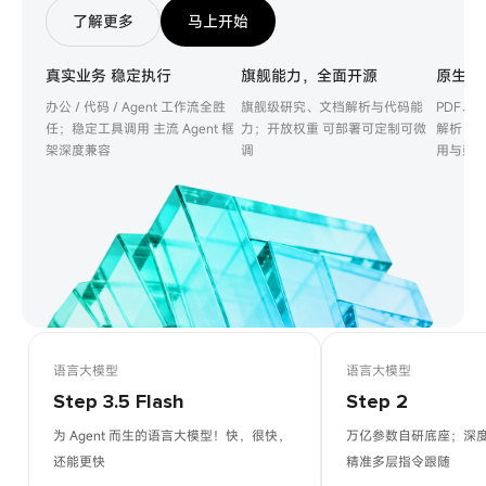
了解更多
马上开始
真实业务 稳定执行
旗舰能力，全面开源
原生多
办公 / 代码 / Agent 工作流全胜
旗舰级研究、文档解析与代码能
PDF、
任；稳定工具调用 主流 Agent 框
力；开放权重 可部署可定制可微
解析；无
架深度兼容
调
用与延
语言大模型
语言大模型
Step 3.5 Flash
Step 2
为 Agent 而生的语言大模型！快，很快，
万亿参数自研底座；深
还能更快
精准多层指令跟随