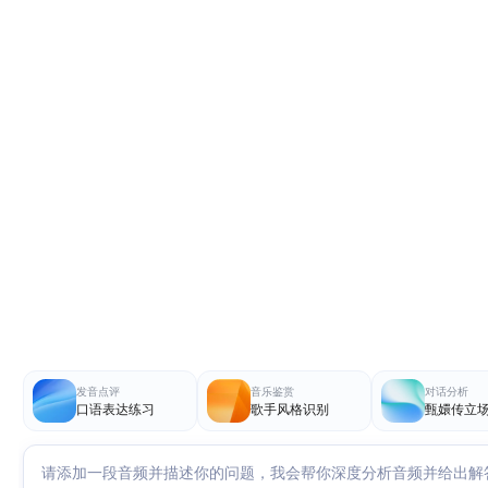
发音点评
音乐鉴赏
对话分析
口语表达练习
歌手风格识别
甄嬛传立